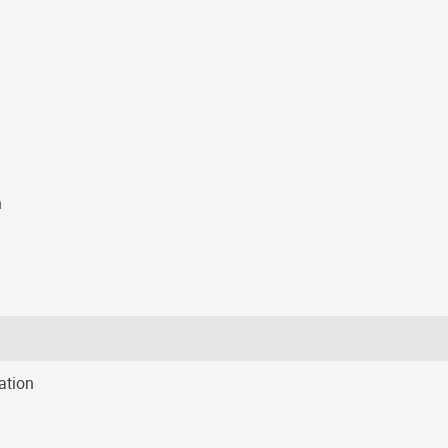
n
ation