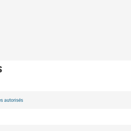
s
s autorisés