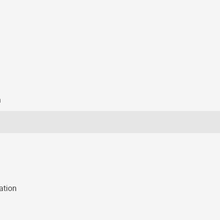
n
ation