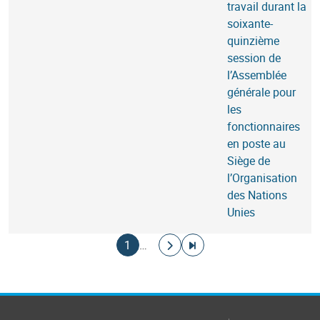
travail durant la
soixante-
quinzième
session de
l’Assemblée
générale pour
les
fonctionnaires
en poste au
Siège de
l’Organisation
des Nations
Unies
Pagination
Page courante
Aller à la page suivante
Aller à la dernière page
1
…