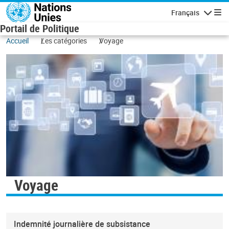
Aller au contenu principal
Français
Navigatio
Portail de Politique
Accueil
Les catégories
Voyage
Voyage
Indemnité journalière de subsistance