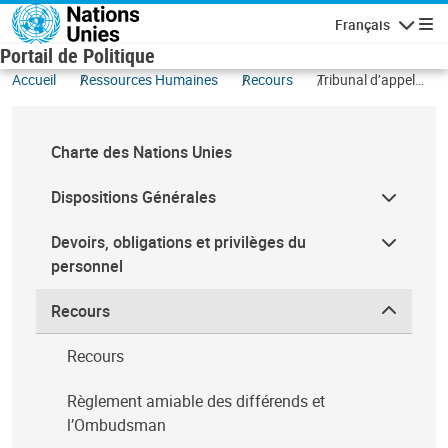
Aller au contenu principal
Français
Navigatio
Portail de Politique
Accueil
Ressources Humaines
Recours
Tribunal d’appel
des Nations Unies
Charte des Nations Unies
Dispositions Générales
Devoirs, obligations et privilèges du
personnel
Recours
Recours
Règlement amiable des différends et
l’Ombudsman