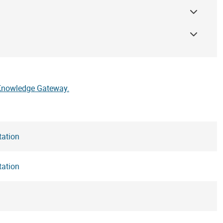
Knowledge Gateway.
tation
tation