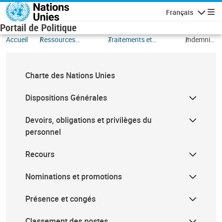
Aller au contenu principal
Français
Navigatio
Portail de Politique
Accueil
Ressources
Traitements et
Indemnité
Humaines
indemnités
de
fonctions
Charte des Nations Unies
Dispositions Générales
Devoirs, obligations et privilèges du
personnel
Recours
Nominations et promotions
Présence et congés
Classement des postes