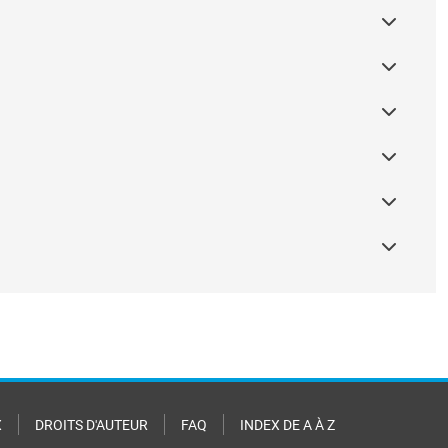
X
DROITS D'AUTEUR
FAQ
INDEX DE A À Z