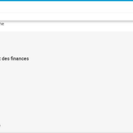
rne
t des finances
e