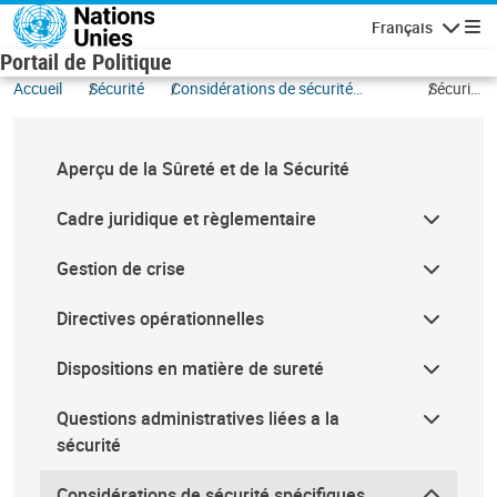
Aller au contenu principal
Français
Navigatio
Portail de Politique
Accueil
Sécurité
Considérations de sécurité
Sécurité
spécifiques
des
locaux
des
Aperçu de la Sûreté et de la Sécurité
Nations
Unies
Cadre juridique et règlementaire
Gestion de crise
Directives opérationnelles
Dispositions en matière de sureté
Questions administratives liées a la
sécurité
Considérations de sécurité spécifiques