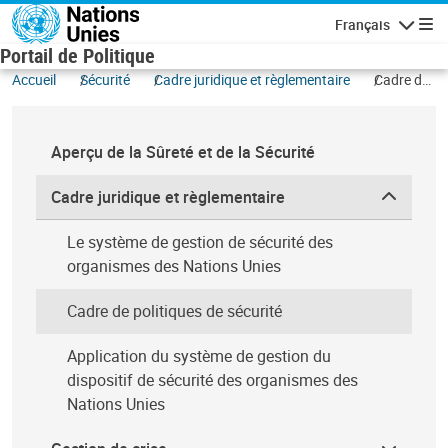
Aller au contenu principal
Français
Navigatio
Portail de Politique
Accueil
Sécurité
Cadre juridique et règlementaire
Cadre de
politiques
de
sécurité
Aperçu de la Sûreté et de la Sécurité
Cadre juridique et règlementaire
Le système de gestion de sécurité des
organismes des Nations Unies
Cadre de politiques de sécurité
Application du système de gestion du
dispositif de sécurité des organismes des
Nations Unies